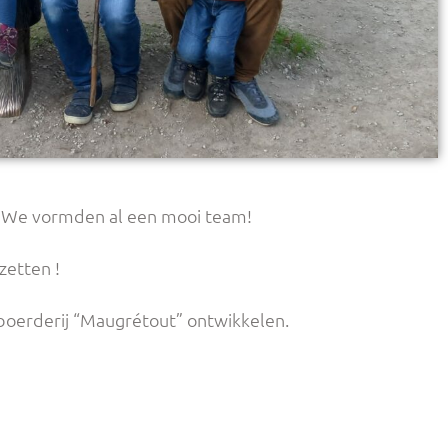
… We vormden al een mooi team!
zetten !
 boerderij “Maugrétout” ontwikkelen.