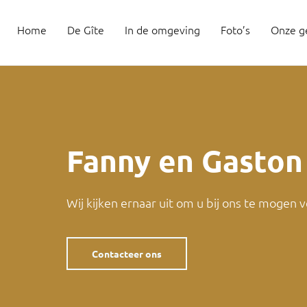
Home
De Gîte
In de omgeving
Foto’s
Onze g
Fanny en Gaston
Contacteer ons